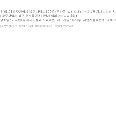
우)61194 광주광역시 북구 서방로 89 5층 (우산동, 빌리오네) 가지런e류 치과교정과 
( 광주광역시 북구 우산동 232-11번지 빌리오네빌딩 5층 )
상호명 : 가지런e류 치과교정과 치과의원 | 대표자명 : 류세홍 | 사업자등록번호 : 409-91-
Copyright © Gajirune Ryu Orthodontics All rights reserved.