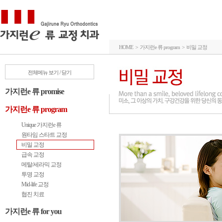
HOME > 가지런e 류 program > 비밀 교정
전체메뉴 보기 / 닫기
가지런e 류 promise
가지런e 류 program
Unique 가지런e 류
원타임 스타트 교정
비밀 교정
급속 교정
메탈/세라믹 교정
투명 교정
Mid-life 교정
협진 치료
가지런e 류 for you