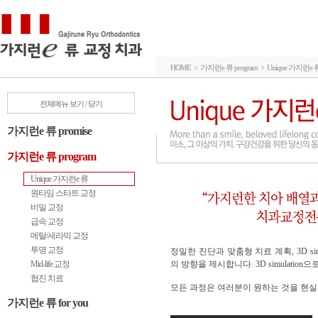
HOME > 가지런e 류 program > Unique 가지런e 
전체메뉴 보기 / 닫기
가지런e 류 promise
가지런e 류 program
Unique 가지런e 류
원타임 스타트 교정
비밀 교정
급속 교정
메탈/세라믹 교정
투명 교정
정밀한 진단과 맞춤형 치료 계획, 3D 
Mid-life 교정
의 방향을 제시합니다. 3D simulati
협진 치료
모든 과정은 여러분이 원하는 것을 현실
가지런e 류 for you