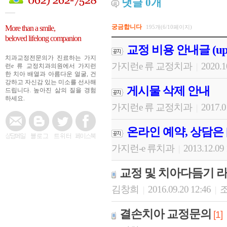
댓글
0
개
궁금합니다
More than a smile,
195개(6/10페이지)
beloved lifelong companion
교정 비용 안내글 (upd
치과교정전문의가 진료하는 가지
가지런e 류 교정치과
2020.1
|
런e 류 교정치과의원에서 가지런
한 치아 배열과 아름다운 얼굴, 건
강하고 자신감 있는 미소를 선사해
게시물 삭제 안내
드립니다. 높아진 삶의 질을 경험
하세요.
가지런e 류 교정치과
2017.0
|
온라인 예약, 상담은
가지런-e 류치과
2013.12.09
|
교정 및 치아다듬기 
김창희
2016.09.20 12:46
조
|
|
결손치아 교정문의
[1]